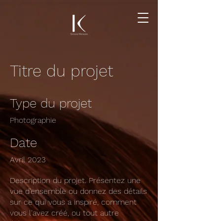
Titre du projet
Type du projet
Photographie
Date
Avril 2023
Description du projet. Présentez une
vue d'ensemble ou donnez des détails
sur ce qui vous a inspiré, comment
vous l'avez créé, ou tout autre