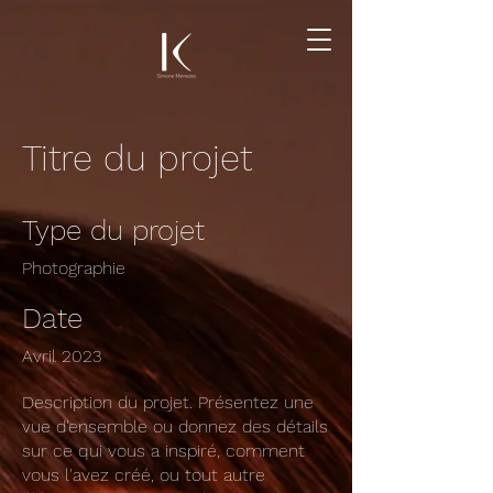
Titre du projet
Type du projet
Photographie
Date
Avril 2023
Description du projet. Présentez une
vue d'ensemble ou donnez des détails
sur ce qui vous a inspiré, comment
vous l'avez créé, ou tout autre